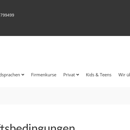
3799499
dsprachen
Firmenkurse
Privat
Kids & Teens
Wir ü
ftsbedingungen