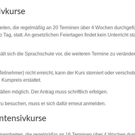
ivkurse
eiten, die regelmäßig an 20 Terminen über 4 Wochen durchgeführ
o Tag, statt. An gesetzlichen Feiertagen findet kein Unterricht s
hält sich die Sprachschule vor, die weiteren Termine zu veränd
Teilnehmer) nicht erreicht, kann der Kurs storniert oder verscho
Kurspreis erstattet.
len möglich. Der Antrag muss schriftlich erfolgen.
zu besuchen, muss er sich dafür erneut anmelden.
ntensivkurse
tseinheiten, die regelmäßig an 16 Terminen über 4 Wochen durchg