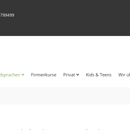
3799499
dsprachen
Firmenkurse
Privat
Kids & Teens
Wir ü